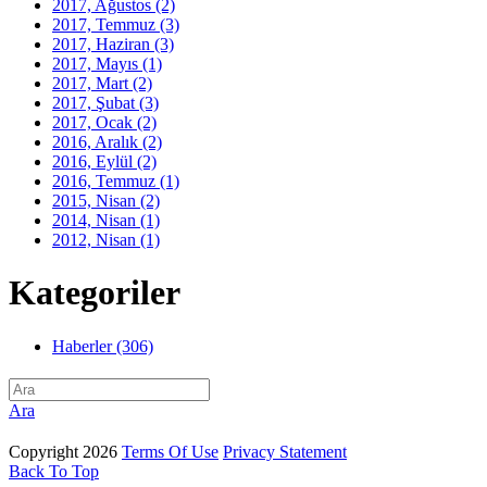
2017, Ağustos
(2)
2017, Temmuz
(3)
2017, Haziran
(3)
2017, Mayıs
(1)
2017, Mart
(2)
2017, Şubat
(3)
2017, Ocak
(2)
2016, Aralık
(2)
2016, Eylül
(2)
2016, Temmuz
(1)
2015, Nisan
(2)
2014, Nisan
(1)
2012, Nisan
(1)
Kategoriler
Haberler (306)
Ara
Copyright 2026
Terms Of Use
Privacy Statement
Back To Top