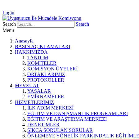
UYUŞTURUCU İLE MÜCADELE KOMİSYONU
Login
Search
Search
Menu
Anasayfa
BASIN AÇIKLAMALARI
HAKKIMIZDA
TANITIM
KOMİTELER
KOMİSYON ÜYELERİ
ORTAKLARIMIZ
PROTOKOLLER
MEVZUAT
YASALAR
EMİRNAMELER
HİZMETLERİMİZ
İLK ADIM MERKEZİ
EĞİTİM VE DANIŞMANLIK PROGRAMLARI
EĞITIM VE ARAŞTIRMA MERKEZI
DENETİMLER
SIKÇA SORULAN SORULAR
ÖNLEMEYE YÖNELİK FARKINDALIK EĞİTİMLE