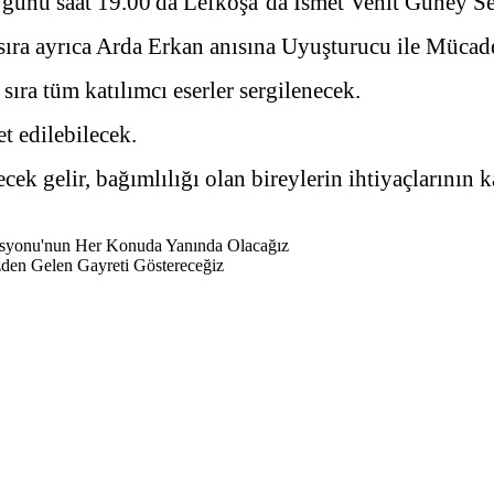
günü saat 19.00'da Lefkoşa’da İsmet Vehit Güney Ser
ı sıra ayrıca Arda Erkan anısına Uyuşturucu ile Müca
sıra tüm katılımcı eserler sergilenecek.
et edilebilecek.
cek gelir, bağımlılığı olan bireylerin ihtiyaçlarının 
syonu'nun Her Konuda Yanında Olacağız
zden Gelen Gayreti Göstereceğiz