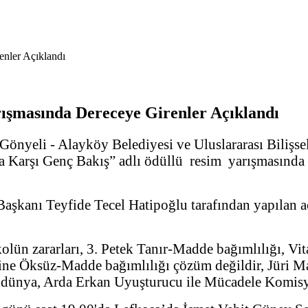
ışmasında Dereceye Girenler Açıklandı
yeli - Alayköy Belediyesi ve Uluslararası Bilişsel D
ğa Karşı Genç Bakış” adlı ödüllü resim yarışmasında
şkanı Teyfide Tecel Hatipoğlu tarafından yapılan a
ün zararları, 3. Petek Tanır-Madde bağımlılığı, Vit
e Öksüz-Madde bağımlılığı çözüm değildir, Jüri Ma
ünya, Arda Erkan Uyuşturucu ile Mücadele Komisyo