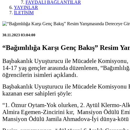
FAYDALI BAĞLANTILAR
YAYINLAR
İLETİŞİM
30.11.2023 03:04:00
“Bağımlılığa Karşı Genç Bakış” Resim Yar
Başbakanlık Uyuşturucu ile Mücadele Komisyonu, Gön
14-17 yaş gençler arasında düzenlenen, “Bağımlılı
öğrencilerin isimleri açıklandı.
Başbakanlık Uyuşturucu ile Mücadele Komisyonu Ba
kazanan eser sahipleri şöyle:
“1. Öznur Oytam-Yok olurken, 2. Aytül Klermo-Alkol
Almira Egemen-Zincirini kır, Mansiyon Ödülü Emin
Mansiyon Ödülü Jamila Ahmadova-İyi dünya-kötü d