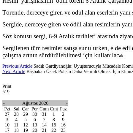
Resim yarışmasının ödül töreni 6 Aralık Çarşamba 
Törende, dereceye giren ve ödül alan eserlerin yan
Sergide, dereceye giren ve ödül alan resimlerin yanı 
Söz konusu sergi, 6-9 Aralık tarihleri arasında ziyar
Sergilenen tüm resimler satışa sunulurken, elde edile
çalışmalarının sürdürülebilmesi için kullanılac
ak.
Previous Article
Sadık Gardiyanoğlu: Uyuşturucuyla Mücadele Komi
Next Article
Başbakan Üstel: Polisin Daha Verimli Olması İçin Elimi
Print
519
«
Ağustos 2026
»
Pzt
Sal
Çar
Per
Cum
Cmt
Paz
27
28
29
30
31
1
2
3
4
5
6
7
8
9
10
11
12
13
14
15
16
17
18
19
20
21
22
23